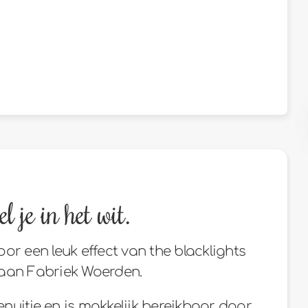
l je in het wit.
oor een leuk effect van the blacklights
k aan Fabriek Woerden.
denuitje en is makkelijk bereikbaar door