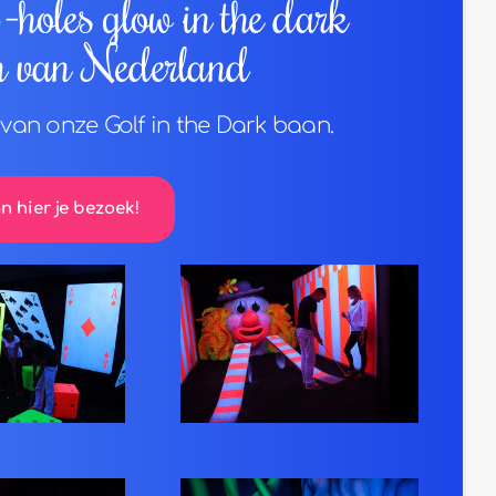
holes glow in the dark
n van Nederland
van onze Golf in the Dark baan.
n hier je bezoek!