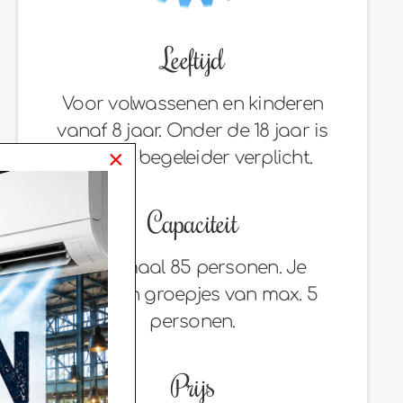
Leeftijd
Voor volwassenen en kinderen
vanaf 8 jaar. Onder de 18 jaar is
×
een 18+ begeleider verplicht.
Capaciteit
maximaal 85 personen. Je
speelt in groepjes van max. 5
personen.
Prijs