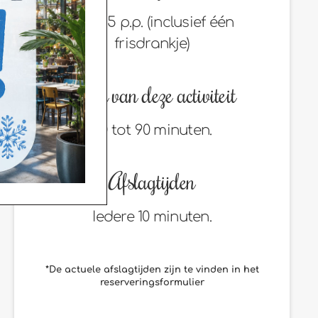
€ 15,95 p.p. (inclusief één
frisdrankje)
Duur van deze activiteit
60 tot 90 minuten.
Afslagtijden
Iedere 10 minuten.
*De actuele afslagtijden zijn te vinden in het
reserveringsformulier