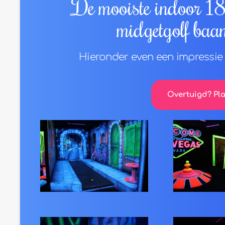
De mooiste indoor 18-
midgetgolf baa
Hieronder even een impressie 
Overtuigd? Pla