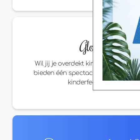
Glow golffeest
Wil jij je overdekt kinderfeestje in 
bieden één spectaculair kinderfeestj
kinderfeest in heel Utre