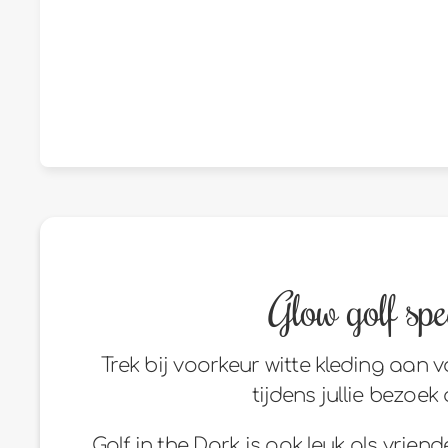
Glow golf spee
Trek bij voorkeur witte kleding aan v
tijdens jullie bezoe
Golf in the Dark is ook leuk als vrien