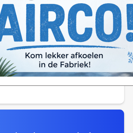
je voor kinderen
Woerden vieren bij Golf in the Dark? We
e aan. Dit is het allerleukste glowgolf
cht. Lees er
hier
meer over.