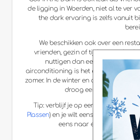
de ligging in Woerden, niet al te ver
the dark ervaring is zelfs vanuit
bere
We beschikken ook over een resta
vrienden, gezin of tijdens een bedr
nuttigen dan een lekkere maalti
airconditioning is het een geschikt ui
zomer. In de winter en de vaak met rege
droog een balletje slaan.
Tip: verblijf je op een bungalowpark
Plassen
) en je wilt eens een ander ui
eens naar een van onze vele