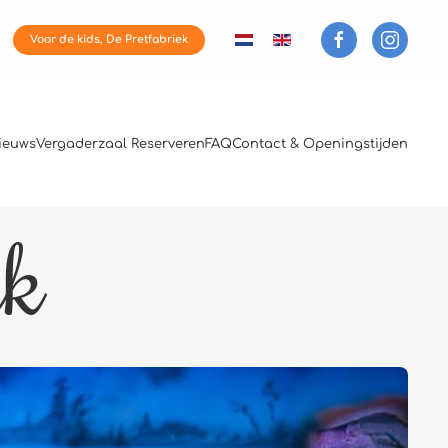
Voor de kids, De Pretfabriek
ieuws
Vergaderzaal Reserveren
FAQ
Contact & Openingstijden
rk