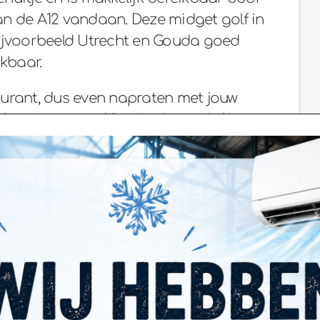
 van de A12 vandaan. Deze midget golf in
 bijvoorbeeld Utrecht en Gouda goed
ikbaar.
urant, dus even napraten met jouw
ijfsevenement of familiedag en/of het
jd of een drankje kan ook. Met de
tje voor de warmte in het voorjaar en de
n gevulde herfst kun je natuurlijk lekker
 We zijn dagelijks geopend.
 in de buurt (zoals
Landal Reeuwijkse
tje dan zwemmen of fietsen? Kijk dan ook
 andere familie-activiteiten.