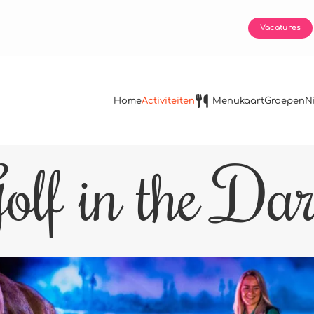
Vacatures
Home
Activiteiten
Menukaart
Groepen
N
olf in the Da