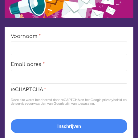
Voornaam
*
Email adres
*
reCHAPTCHA
*
Deze site wordt beschermd door reCAPTCHA en het Google
privacybeleid
en
de
servicevoorwaarden van Google
zijn van toepassing.
Inschrijven