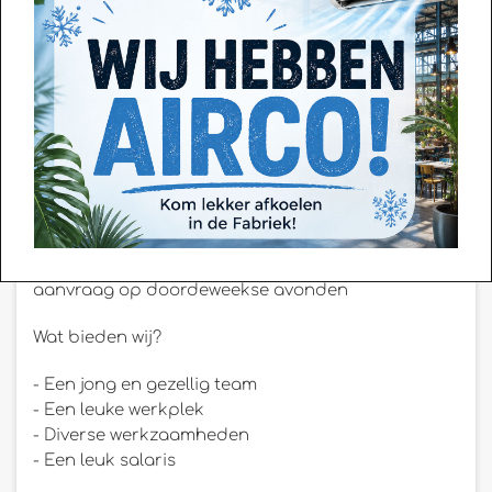
Gooien met Verf workshop.
Wat verwachten wij van jou?
- Flexibel inzetbaar
- Enthousiast
- Creatief
- Ben je spontaan en gaat voor groepen staan je
goed af?
- Ben je 16 jaar of ouder?
- Beschikbaar in de weekenden, vakanties en op
aanvraag op doordeweekse avonden
Wat bieden wij?
- Een jong en gezellig team
- Een leuke werkplek
- Diverse werkzaamheden
- Een leuk salaris