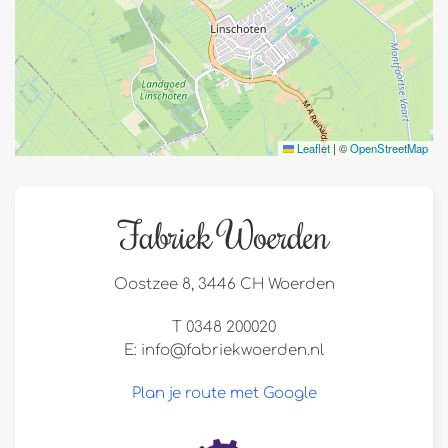
Leaflet
|
©
OpenStreetMap
Fabriek Woerden
Oostzee 8, 3446 CH Woerden
T 0348 200020
E:
info@fabriekwoerden.nl
Plan je route met Google