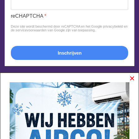
reCHAPTCHA
*
Deze site wordt beschermd door reCAPTCHA en het Google
privacybeleid
en
de
servicevoorwaarden van Google
zijn van toepassing.
Inschrijven
×
+
−