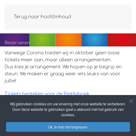
Terug naar hoofdinhoud
Reserveren
Vanwege Corona bieden wij in oktober geen losse
tickets meer aan, maar alleen arrangementen.
Dus kies je arrangement. We hopen op je begrip en
steun. We maken er graag weer iets leuks van voor
jullie!
Tickets bestellen voor de Pretfabriek
Wij gebruiken cookies om uw ervaring met onze website te verbeteren.
Tickets bestellen voor de Golf in the Dark
Door deze website te gebruiken gaat u akkoord met het gebruik van
cookies.
Meld je aan voor onze nieuwsbrief!
Ok, ik heb het begrepen.