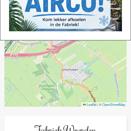
Leaflet
|
©
OpenStreetMap
Fabriek Woerden