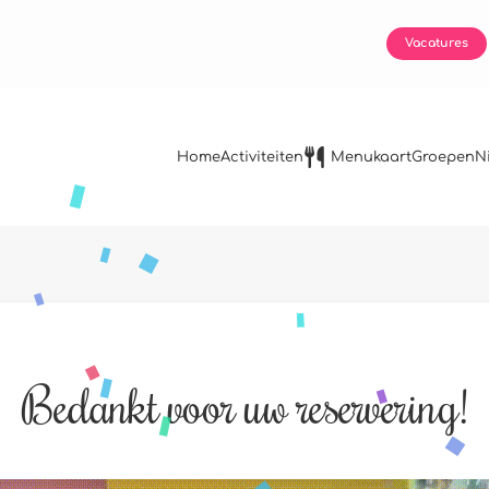
Vacatures
Home
Activiteiten
Menukaart
Groepen
N
Bedankt voor uw reservering!