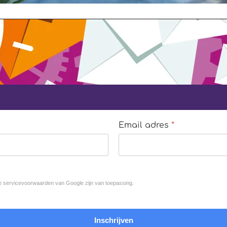
Email adres
*
e
servicevoorwaarden van Google
zijn van toepassing.
Inschrijven