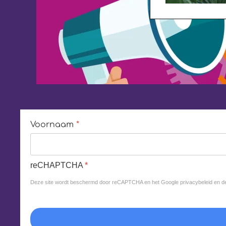
Voornaam
*
reCHAPTCHA
*
Deze site wordt beschermd door reCAPTCHA en het Google
privacybeleid
en d