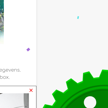
egevens.
box.
×
.