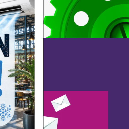
!
ieuwsbrief
n je inbox!