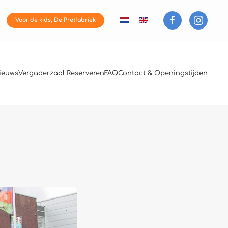
Voor de kids, De Pretfabriek
ieuws
Vergaderzaal Reserveren
FAQ
Contact & Openingstijden