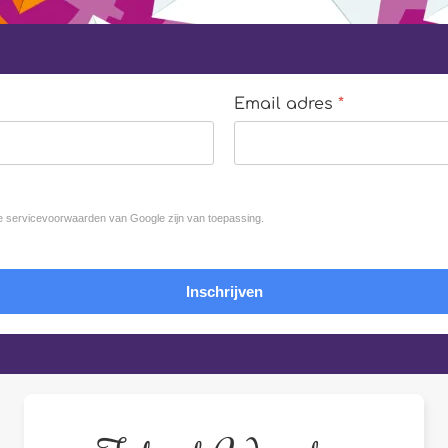
Email adres
*
e
servicevoorwaarden van Google
zijn van toepassing.
Inschrijven