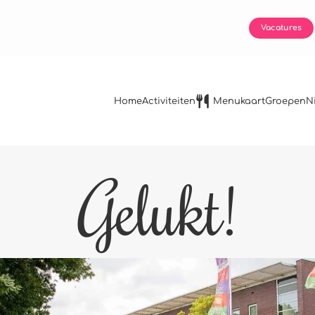
Vacatures
Home
Activiteiten
Menukaart
Groepen
N
Gelukt!