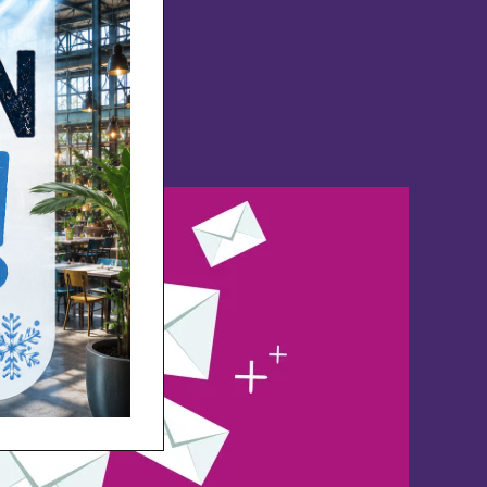
!
ieuwsbrief
n je inbox!