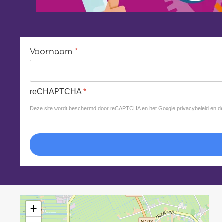
Voornaam
*
reCHAPTCHA
*
Deze site wordt beschermd door reCAPTCHA en het Google
privacybeleid
en d
+