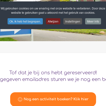
Wij gebruiken cookies om uw ervaring met onze website te verbeteren. Door deze
website te gebruiken gaat u akkoord met het gebruik van cookies.
Ok, ik heb het begrepen.
Afwijzen
Instellingen
Meer info
Tof dat je bij ons hebt gereserveerd!
gegeven emailadres sturen we je nog een b
Nog een activiteit boeken? Klik hier