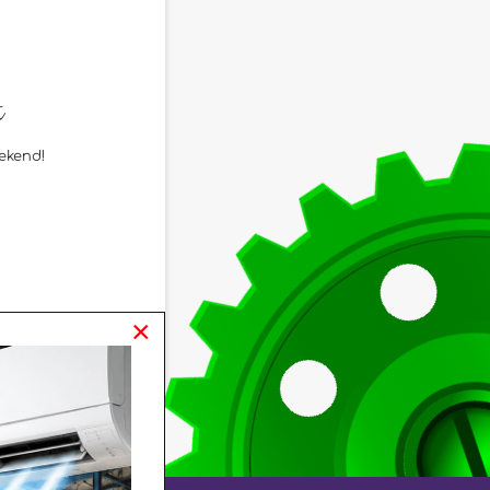
t
ekend!
×